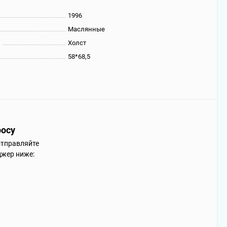
1996
Маслянные
ы
Холст
58*68,5
росу
отправляйте
джер ниже: