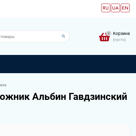
Корзина
0
(пусто)
дана
дожник Альбин Гавдзинский