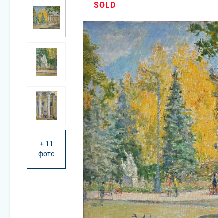
SOLD
+ 11
фото