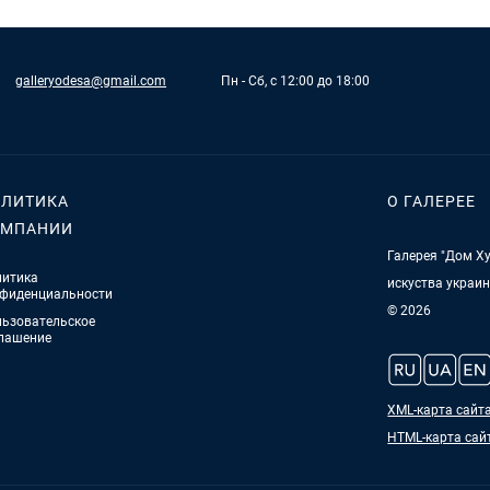
galleryodesa@gmail.com
Пн - Сб, с 12:00 до 18:00
ЛИТИКА
О ГАЛЕРЕЕ
ОМПАНИИ
Галерея "Дом Ху
итика
искуства украи
фиденциальности
© 2026
ьзовательское
лашение
XML-карта сайт
HTML-карта сай