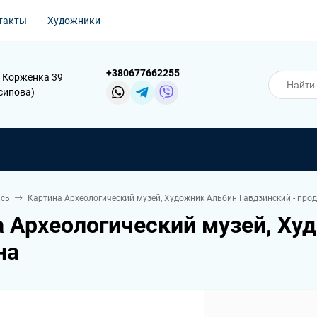
такты
Художники
+380677662255
В. Корженка 39
Осипова)
сь
Картина Археологический музей, Художник Альбин Гавдзинский - про
а Археологический музей, Ху
на