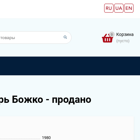
Корзина
0
(пусто)
рь Божко - продано
1980