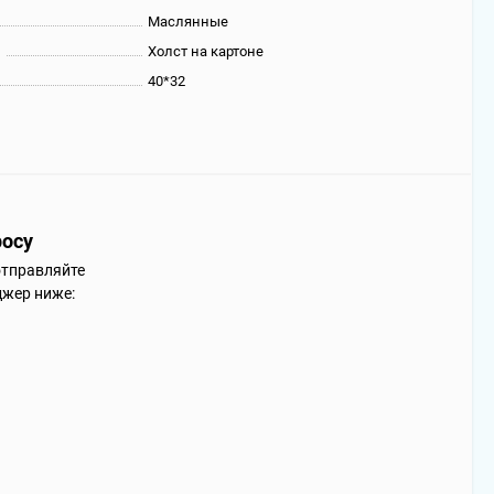
Маслянные
ы
Холст на картоне
40*32
росу
отправляйте
джер ниже: