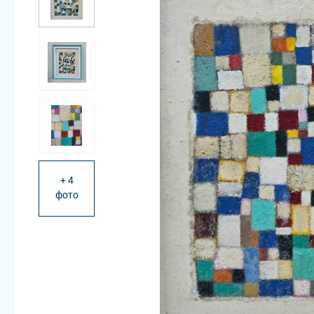
+ 4
фото