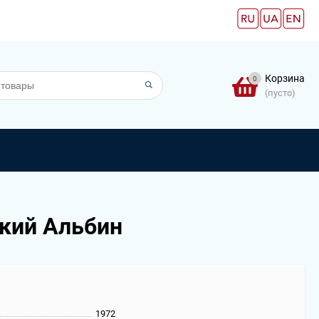
Корзина
0
(пусто)
ский Альбин
1972