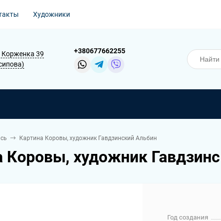
такты
Художники
+380677662255
В. Корженка 39
Осипова)
сь
Картина Коровы, художник Гавдзинский Альбин
а Коровы, художник Гавдзин
Год создания