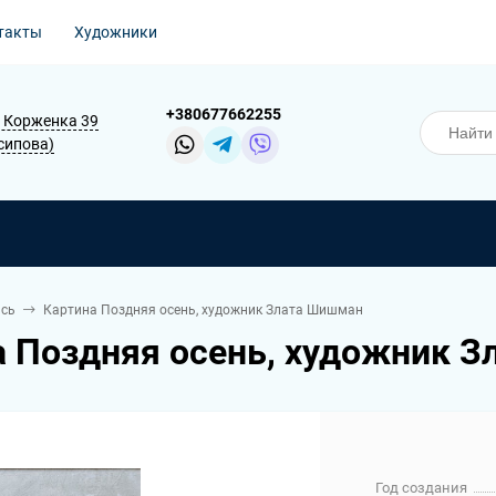
такты
Художники
+380677662255
В. Корженка 39
Осипова)
сь
Картина Поздняя осень, художник Злата Шишман
а Поздняя осень, художник 
Год создания