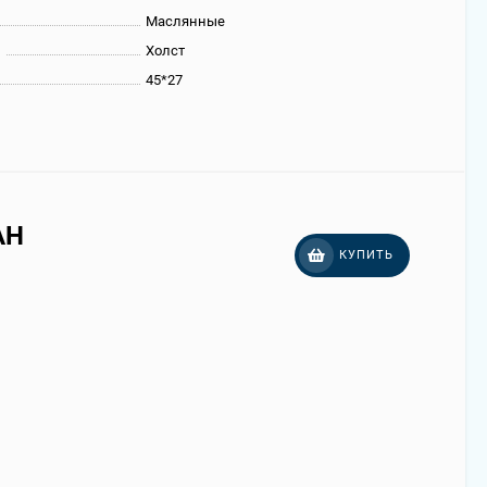
Маслянные
ы
Холст
45*27
AH
КУПИТЬ