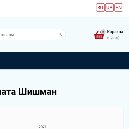
Корзина
0
(пусто)
Злата Шишман
2021