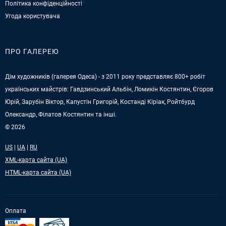
Політика конфіденційності
Угода користувача
ПРО ГАЛЕРЕЮ
Дім художників (галерея Одеса) - з 2011 року представляє 800+ робіт
українських майстрів: Гавдзинський Альбін, Ломикін Костянтин, Єгоров
Юрій, Зарубін Віктор, Капустін Григорій, Костанді Кіріак, Ройтбурд
Олександр, Філатов Костянтин та інші.
© 2026
US
|
UA
|
RU
XML-карта сайта (UA)
HTML-карта сайта (UA)
Оплата